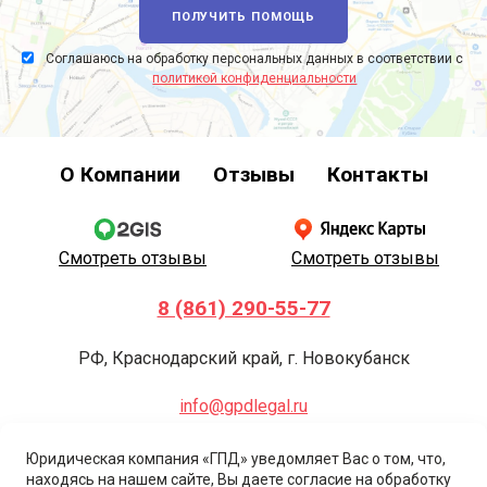
ПОЛУЧИТЬ ПОМОЩЬ
Соглашаюсь на обработку персональных данных в соответствии с
политикой конфиденциальности
О Компании
Отзывы
Контакты
Смотреть отзывы
Смотреть отзывы
8 (861) 290-55-77
РФ, Краснодарский край, г. Новокубанск
info@gpdlegal.ru
© Все права защищены. Юридические услуги. Адвокаты. Юристы.
Юридическая компания «ГПД» уведомляет Вас о том, что,
Позвонив, отправив сообщение по номеру телефона указанному на
находясь на нашем сайте, Вы даете согласие на обработку
данном сайте, вы выражаете свое согласие на обработку персональных