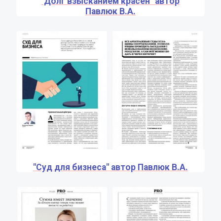
"Долг взысканием красен" автор
Павлюк В.А.
"Суд для бизнеса" автор Павлюк В.А.