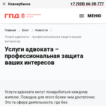
+7 (928) 66-38-777
Новокубанск
УСЛУГИ
БАНКРОТСТВО
РАЗРЕШЕНИЕ СПОРОВ
НЕДВИЖИМОСТЬ, ЗЕМЛЯ
СЕМЕЙНОЕ ПРАВО И НАСЛЕДОВАНИЕ
МЕНЮ
Банкротство
Юрист по кредитам
Адвокат по арбитражным делам
Адвокат по разделу имущества
Юрист в строительстве
Главная
Блог
Новости
Уголовно-правовая защита
Финансовый управляющий
Таможенный юрист
Адвокат по разводам
Услуги адвоката – профессиональная защита ваших
интересов
Разрешение споров
Юр. сопровождение
Юрист по алиментам
Услуги адвоката –
профессиональная защита
Семейное право и наследование
ваших интересов
Налоговое консультирование и споры
Недвижимость, земля
Услуги адвоката могут понадобиться каждому
жителю. Поводов для этого более чем достаточно.
Это та сфера деятельности, где без